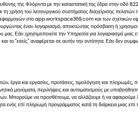
νης ευθύνης της Φλόριντα με την καταστατική της έδρα στην οδ
αι τη χρήση του λειτουργικού συστήματος διαχείρισης πελατ
εφαρμογών στο app.workspace369.com και των σχετικών εφαρ
ιουργώντας έναν λογαριασμό, αποκτώντας πρόσβαση ή χρησιμο
 μας. Εάν χρησιμοποιείτε την Υπηρεσία για λογαριασμό μιας ετα
 και το "εσείς" αναφέρεται σε αυτήν την οντότητα. Εάν δεν συμ
ών, έργα και εργασίες, προτάσεις, τιμολόγηση και πληρωμές, 
ητικά μηνύματα, περιλήψεις και αυτοματισμούς με υποβοήθηση A
ων. Μπορούμε να προσθέτουμε, να αλλάζουμε ή να αφαιρούμε λε
ητα ενός επί πληρωμή προγράμματος κατά τη διάρκεια μιας επ