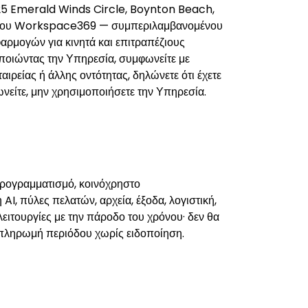
ό 8225 Emerald Winds Circle, Boynton Beach,
ών του Workspace369 — συμπεριλαμβανομένου
μογών για κινητά και επιτραπέζιους
ποιώντας την Υπηρεσία, συμφωνείτε με
ιρείας ή άλλης οντότητας, δηλώνετε ότι έχετε
φωνείτε, μην χρησιμοποιήσετε την Υπηρεσία.
προγραμματισμό, κοινόχρηστο
I, πύλες πελατών, αρχεία, έξοδα, λογιστική,
ιτουργίες με την πάροδο του χρόνου· δεν θα
ί πληρωμή περιόδου χωρίς ειδοποίηση.