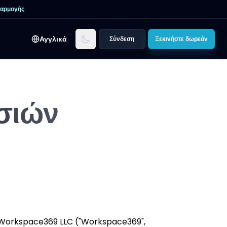
φαρμογής
Αγγλικά
Σύνδεση
Ξεκινήστε δωρεάν
σιών
της Workspace369 LLC ("Workspace369",