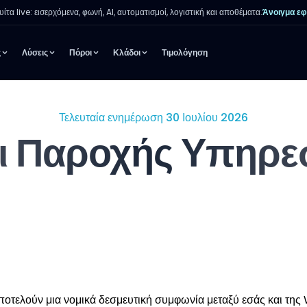
ίτα live: εισερχόμενα, φωνή, AI, αυτοματισμοί, λογιστική και αποθέματα.
Άνοιγμα ε
ς
Λύσεις
Πόροι
Κλάδοι
Τιμολόγηση
Τελευταία ενημέρωση 30 Ιουλίου 2026
ι Παροχής Υπηρε
αποτελούν μια νομικά δεσμευτική συμφωνία μεταξύ εσάς και 