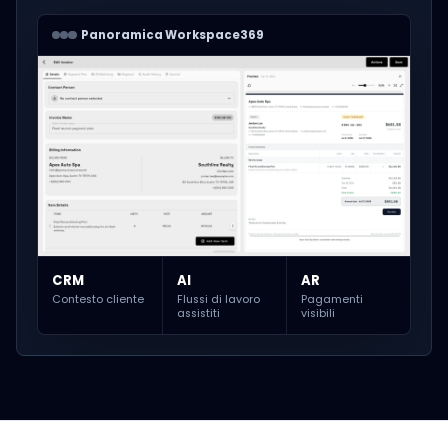
Panoramica Workspace369
CRM
AI
AR
Contesto cliente
Flussi di lavoro
Pagamenti
assistiti
visibili