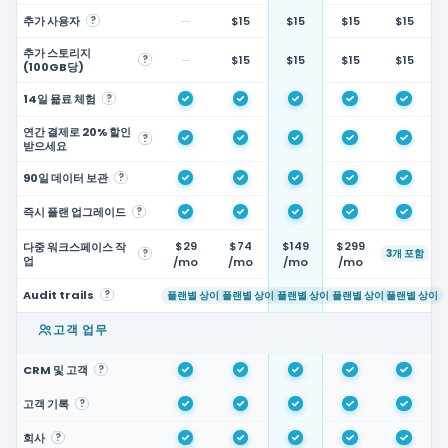
미포함
추가 사용자
—
$15
$15
$15
$15
?
추가 스토리지
미포함
—
$15
$15
$15
$15
?
(100GB당)
포함
포함
포함
포함
포함
14일 묣료 체험
?
연간 결제로 20% 할인
포함
포함
포함
포함
포함
?
받으세요
포함
포함
포함
포함
포함
90일 데이터 보관
?
포함
포함
포함
포함
포함
즉시 플랜 업그레이드
?
$29
$74
$149
$299
다중 워크스페이스 작
?
3개 포함
업
/mo
/mo
/mo
/mo
Audit trails
?
플랜별 상이
플랜별 상이
플랜별 상이
플랜별 상이
플랜별 상이
고객 업무
포함
포함
포함
포함
포함
CRM 및 고객
?
포함
포함
포함
포함
포함
고객 기록
?
포함
포함
포함
포함
포함
회사
?