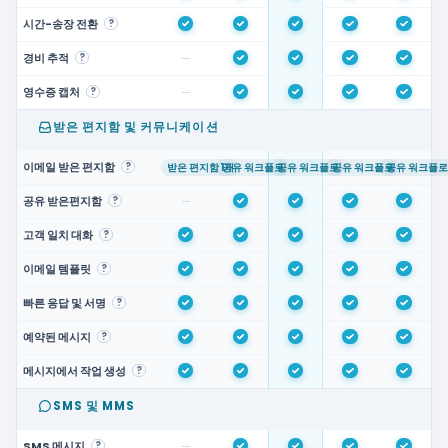
포함
포함
포함
포함
포함
시간-송장 전환
?
미포함
포함
포함
포함
포함
경비 추적
—
?
미포함
포함
포함
포함
포함
영수증 캡처
—
?
받은 편지함 및 커뮤니케이션
이메일 받은 편지함
?
받은 편지함 1개
공유 워크플로
공유 워크플로
공유 워크플로
공유 워크플로
미포함
포함
포함
포함
포함
공유 받은편지함
—
?
포함
포함
포함
포함
포함
고객 일치 대화
?
포함
포함
포함
포함
포함
이메일 템플릿
?
포함
포함
포함
포함
포함
빠른 응답 및 서명
?
포함
포함
포함
포함
포함
예약된 메시지
?
포함
포함
포함
포함
포함
메시지에서 작업 생성
?
SMS 및 MMS
미포함
포함
포함
포함
포함
SMS 메시지
—
?