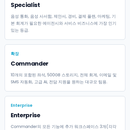
Specialist
음성 통화, 음성 사서함, 제안서, 경비, 결제 플랜, 마케팅, 기
본 회계가 필요한 에이전시와 서비스 비즈니스에 가장 인기
있는 등급.
확장
Commander
10개의 포함된 좌석, 500GB 스토리지, 전체 회계, 이메일 및
SMS 자동화, 고급 AI, 전담 지원을 원하는 대규모 팀용.
Enterprise
Enterprise
Commander의 모든 기능에 추가 워크스페이스 3개(각각