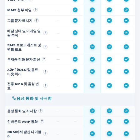
미포함
포함
포함
포함
포함
MMS 첨부 파일
—
?
미포함
포함
포함
포함
포함
그룹 문자 메시지
—
?
배달 상태 및 이메일 열
포함
포함
포함
포함
미포함
—
?
람 추적
SMS 브로드캐스트 및
포함
포함
포함
포함
미포함
—
?
병합 필드
미포함
포함
포함
포함
포함
부재중 전화 문자 회신
—
?
A2P 10DLC 및 옵트
포함
포함
포함
포함
미포함
—
?
아웃 처리
전용 SMS 및 음성 번
포함
포함
포함
포함
미포함
—
?
호
음성 통화 및 사서함
미포함
미포함
포함
포함
포함
음성 통화 및 사서함
—
—
?
미포함
미포함
포함
포함
포함
인바운드 VoIP 통화
—
—
?
CRM에서 발신 다이얼
포함
포함
포함
미포함
미포함
—
—
?
러