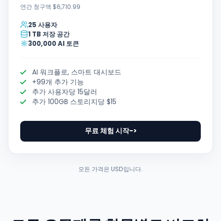
연간 청구액 $6,710.99
25 사용자
1 TB 저장 공간
300,000 AI 토큰
AI 워크플로, 스마트 대시보드
+99개 추가 기능
추가 사용자당 15달러
추가 100GB 스토리지당 $15
무료 체험 시작
->
모든 가격은 USD입니다.