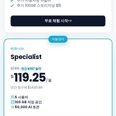
추가 사용자당 15달러
추가 100GB 스토리지당 $15
무료 체험 시작
->
가장 인기
비즈니스
Specialist
$149
연간 $357 절약
119.25
$
/월
연간 청구액 $1,430.99
5 사용자
100 GB 저장 공간
60,000 AI 토큰