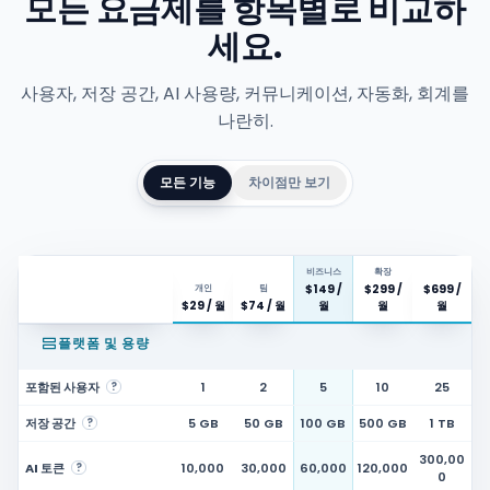
모든 요금제를 항목별로 비교하
세요.
사용자, 저장 공간, AI 사용량, 커뮤니케이션, 자동화, 회계를
나란히.
모든 기능
차이점만 보기
비즈니스
확장
개인
팀
$149 /
$299 /
$699 /
$29 / 월
$74 / 월
월
월
월
모든 요금제를 항목별로 비교하세요.
플랫폼 및 용량
포함된 사용자
1
2
5
10
25
?
저장 공간
5 GB
50 GB
100 GB
500 GB
1 TB
?
300,00
AI 토큰
10,000
30,000
60,000
120,000
?
0