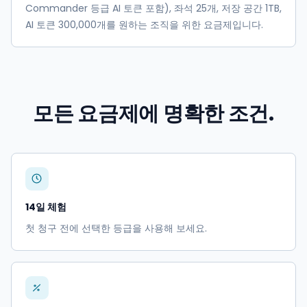
Commander 등급 AI 토큰 포함), 좌석 25개, 저장 공간 1TB,
AI 토큰 300,000개를 원하는 조직을 위한 요금제입니다.
모든 요금제에 명확한 조건.
14일 체험
첫 청구 전에 선택한 등급을 사용해 보세요.