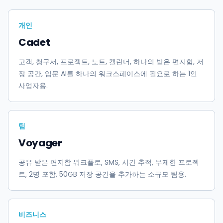
개인
Cadet
고객, 청구서, 프로젝트, 노트, 캘린더, 하나의 받은 편지함, 저
장 공간, 입문 AI를 하나의 워크스페이스에 필요로 하는 1인
사업자용.
팀
Voyager
공유 받은 편지함 워크플로, SMS, 시간 추적, 무제한 프로젝
트, 2명 포함, 50GB 저장 공간을 추가하는 소규모 팀용.
비즈니스