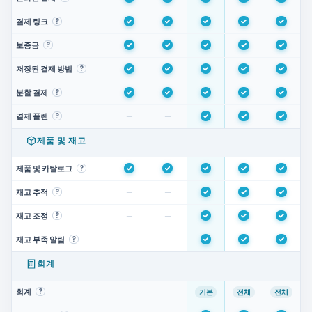
포함
포함
포함
포함
포함
결제 링크
?
포함
포함
포함
포함
포함
보증금
?
포함
포함
포함
포함
포함
저장된 결제 방법
?
포함
포함
포함
포함
포함
분할 결제
?
미포함
미포함
포함
포함
포함
결제 플랜
—
—
?
제품 및 재고
포함
포함
포함
포함
포함
제품 및 카탈로그
?
미포함
미포함
포함
포함
포함
재고 추적
—
—
?
미포함
미포함
포함
포함
포함
재고 조정
—
—
?
미포함
미포함
포함
포함
포함
재고 부족 알림
—
—
?
회계
미포함
미포함
회계
—
—
?
기본
전체
전체