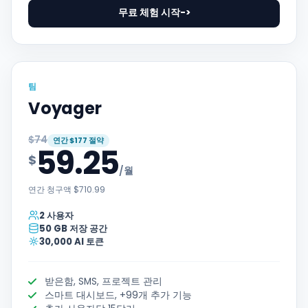
무료 체험 시작
->
팀
Voyager
$74
연간 $177 절약
59.25
$
/월
연간 청구액 $710.99
2 사용자
50 GB 저장 공간
30,000 AI 토큰
받은함, SMS, 프로젝트 관리
스마트 대시보드, +99개 추가 기능