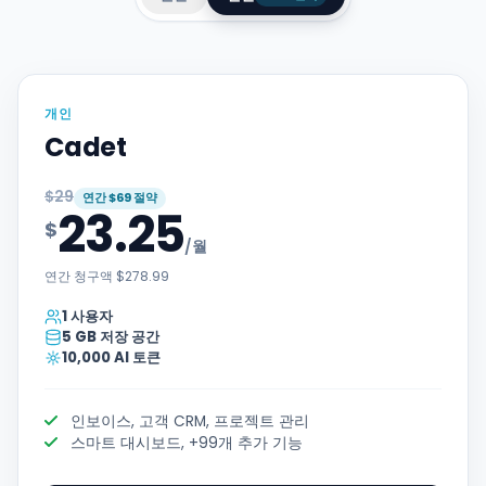
개인
Cadet
$29
연간 $69 절약
23.25
$
/월
연간 청구액 $278.99
1 사용자
5 GB 저장 공간
10,000 AI 토큰
인보이스, 고객 CRM, 프로젝트 관리
스마트 대시보드, +99개 추가 기능