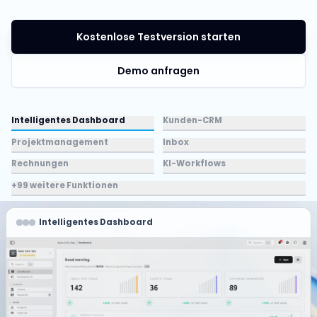
Kostenlose Testversion starten
Demo anfragen
Intelligentes Dashboard
Kunden-CRM
Projektmanagement
Inbox
Rechnungen
KI-Workflows
+99 weitere Funktionen
Intelligentes Dashboard