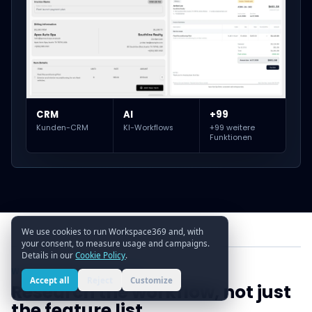
CRM
AI
+99
Kunden-CRM
KI-Workflows
+99 weitere
Funktionen
We use cookies to run Workspace369 and, with
your consent, to measure usage and campaigns.
Details in our
Cookie Policy
.
WORKSPACE369 RESOURCES
Accept all
Reject
Customize
Research the workflow, not just
the feature list.