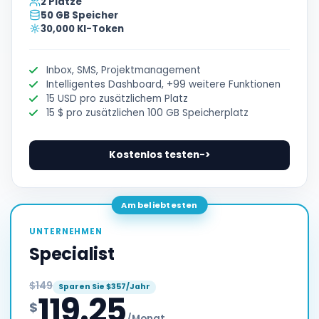
2 Plätze
50 GB Speicher
30,000 KI-Token
Inbox, SMS, Projektmanagement
Intelligentes Dashboard, +99 weitere Funktionen
15 USD pro zusätzlichem Platz
15 $ pro zusätzlichen 100 GB Speicherplatz
Kostenlos testen
->
Am beliebtesten
UNTERNEHMEN
Specialist
$149
Sparen Sie $357/Jahr
119.25
$
/Monat