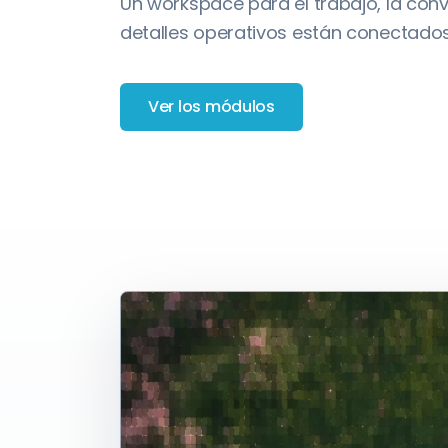
Un workspace para el trabajo, la conve
detalles operativos están conectados
Ver los módulos