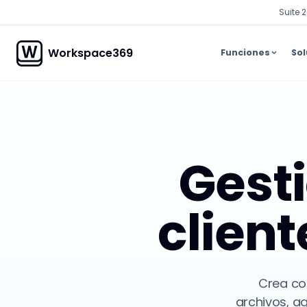
Suite 
Workspace369
Funciones
Sol
Gest
client
Crea cot
archivos, ag