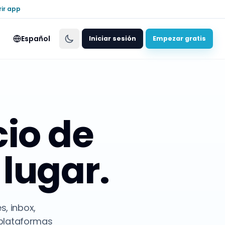
rir app
Español
Iniciar sesión
Empezar gratis
io de
 lugar.
s, inbox,
o plataformas